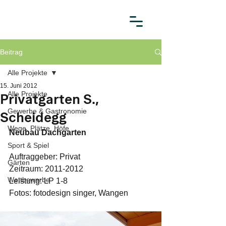
Beitrag
Alle Projekte
15. Juni 2012
Alle Projekte
Privatgarten S.,
Gewerbe & Gastronomie
Scheidegg
Wege, Plätze, Höfe
Neubau Dachgarten
Sport & Spiel
Auftraggeber: Privat
Gärten
Zeitraum: 2011-2012
Wettbewerbe
Leistung: LP 1-8
Fotos: fotodesign singer, Wangen